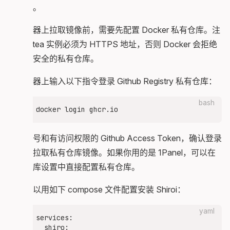
像文件。
        id: use_content

        env:

          FILE_HASH: ${{ needs.prepare.outputs.
在服务器上拉取镜像前，需要先配置 Docker 私有仓库。注
        run: |

意，Gitea 实例必须为 HTTPS 地址，否则 Docker 会拒绝
          file_hash=$FILE_HASH

          current_hash=$(git rev-parse --short H
拉取不安全的私有仓库。
          echo "File Hash: $file_hash"

          echo "Current Git Hash: $current_hash"
在服务器上输入以下指令登录 Github Registry 私有仓库：
          if [ "$file_hash" == "$current_hash" ]
            echo "Hashes match. Stopping workflo
bash
            echo "canceled=true" >> $GITHUB_OUTP
          else

            echo "Hashes do not match. Continui
          fi

输入账号和有访问权限的 Github Access Token，确认登录
后即可拉取私有仓库镜像。如果你用的是 1Panel，可以在
  build:

    name: Build artifact

容器仓库设置中直接配置私有仓库。
    runs-on: ubuntu-latest

    needs: check

你也可以用如下 compose 文件配置安装 Shiroi：
    if: ${{needs.check.outputs.canceled != 'true
yaml
    outputs:

services:

      sha_short: ${{ steps.store.outputs.sha_sho
  shiro:
