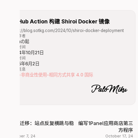
      - name: Store artifact commit version

        shell: bash

GitHub Action 构建 Shiroi Docker 镜像
        id: store

        run: |

https://blog.sotkg.com/2024/10/shiroi-docker-deployment
          sha_short=$(git rev-parse --short HEAD
文章作者
          branch_name=$(git rev-parse --abbrev-r
Mikuの鬆
          echo "sha_short=$sha_short" >> "$GITHU
发布时间
          echo "branch=$branch_name" >> "$GITHUB
2024年10月21日
  store:

更新时间
    name: Store artifact commit version

2025年6月2日
    runs-on: ubuntu-latest

版权信息
    needs: [build]

署名-非商业性使用-相同方式共享 4.0 国际
    steps:

PaloMiku
      - name: Checkout

        uses: actions/checkout@v4

        with:

          persist-credentials: false

          fetch-depth: 0

破坏型迁移：站点反复横跳与稳
编写1Panel应用商店第三
      - name: Use outputs from build

定工作
方程序
        env:

December 7, 24
October 17, 24