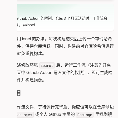
    steps:

      - name: Checkout

注意！
        uses: actions/checkout@v4

      - name: Read HASH_FILE content

由于 Github Action 的限制，仓库 3 个月无活动时，工作流会
        id: read_hash

被禁用。 @innei
        run: |

          content=$(cat ${{ env.HASH_FILE }}) ||
          echo "hash_content=$content" >> "$GITH
我们采用 innei 的办法，每次构建结束后上传一个存储哈希
  check:

值的文件，保持仓库活跃。同时，构建前对仓库哈希值进行
    name: Check Should Rebuild

    runs-on: ubuntu-latest

对比，避免重复构建。
    needs: prepare

    outputs:

参考上述修改环境
后，运行工作流（注意先开启
secret
      canceled: ${{ steps.use_content.outputs.ca
仓库设置中 Github Action 写入文件的权限），即可生成哈
    steps:

希值文件并构建镜像。
      - uses: actions/checkout@v4

        with:

使用
          repository: innei-dev/shiroi

          token: ${{ secrets.GH_PAT }}

          fetch-depth: 0

保存工作流文件，等待运行完毕后，你应该可以在仓库侧边
          lfs: true

栏的
或个人 Github 主页的
里找到镜
Packages
Package
      - name: Use content from prev job and comp