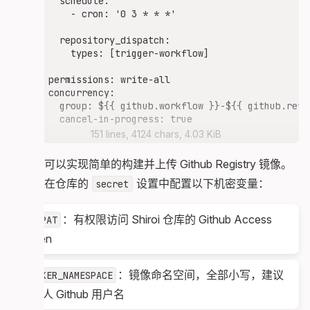
  schedule:

    - cron: '0 3 * * *'

  repository_dispatch:

    types: [trigger-workflow]

permissions: write-all

concurrency:

  group: ${{ github.workflow }}-${{ github.ref }
  cancel-in-progress: true

151 lines, 4124 chars, 4.03 KiB
env:

  PNPM_VERSION: 9.x.x

这样就可以实现简单的构建并上传 Github Registry 镜像。
  HASH_FILE: build_hash

你需要在仓库的
设置中配置以下机密变量：
secret
jobs:

  prepare:

：有权限访问 Shiroi 仓库的 Github Access
GH_PAT
    name: Prepare

    runs-on: ubuntu-latest

Token
    if: ${{ github.event.head_commit.message !=
：镜像命名空间，全部小写，建议
DOCKER_NAMESPACE
    outputs:

      hash_content: ${{ steps.read_hash.outputs
用个人 Github 用户名