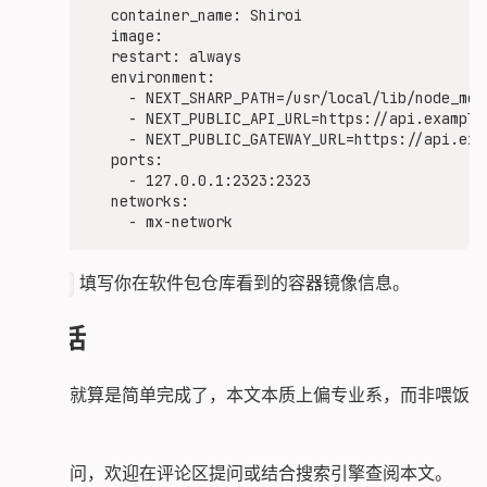
      branch: ${{ steps.store.outputs.branch }}

    container_name: Shiroi

    image:

    steps:

    restart: always

      - uses: actions/checkout@v4

    environment:

        with:

      - NEXT_SHARP_PATH=/usr/local/lib/node_modu
          repository: innei-dev/shiroi

      - NEXT_PUBLIC_API_URL=https://api.example.
          token: ${{ secrets.GH_PAT }}

      - NEXT_PUBLIC_GATEWAY_URL=https://api.exam
          fetch-depth: 0

    ports:

          lfs: true

      - 127.0.0.1:2323:2323

    networks:

      - name: Login to Registry

        uses: docker/login-action@v3

        with:

          registry: ghcr.io

填写你在软件包仓库看到的容器镜像信息。
image
          username: ${{ github.actor }}

          password: ${{ secrets.GITHUB_TOKEN }}

后话
      - name: Build Docker Image

        run: |

这样你就算是简单完成了，本文本质上偏专业系，而非喂饭
          docker build -t ghcr.io/${{ secrets.D
文。
      - name: Push Docker Image to Github

        run: |

如有疑问，欢迎在评论区提问或结合搜索引擎查阅本文。
          docker push ghcr.io/${{ secrets.DOCKE