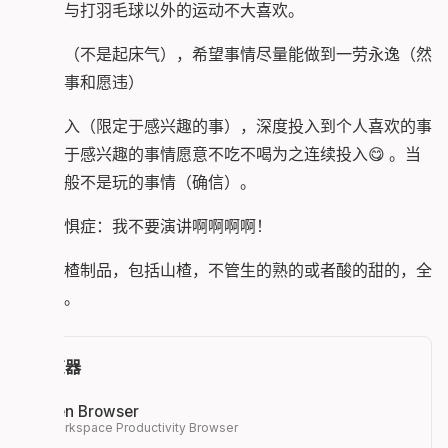
了跑步与打羽毛球以外的运动不大喜欢。
有点懒（不是起床气），希望事情尽量能做到一劳永逸（然
而总是事和愿违）
认真投入（限定于感兴趣的事），深度投入到个人喜欢的事
情，对于感兴趣的事情愿意不吃不喝为之连续投入😋 。当
然，一般不是玩的事情（确信）。
演讲恐惧症：我不要演讲啊啊啊啊！
喜欢山楂制品，包括山楂，不管生的熟的或者酸的甜的，全
部通吃。
浏览器
Zen Browser
Workspace Productivity Browser