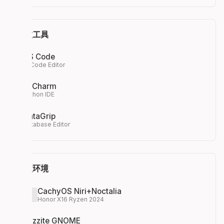
开发工具
VS Code
AI Code Editor
PyCharm
Python IDE
DataGrip
Database Editor
开发环境
CachyOS Niri+Noctalia
Honor X16 Ryzen 2024
Bazzite GNOME