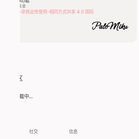
Mikuの鬆
版权信息
署名-非商业性使用-相同方式共享 4.0 国际
PaloMiku
评论区
评论加载中...
探索
社交
信息