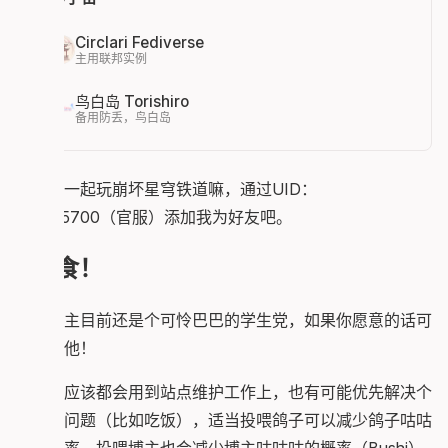
Circlari Fediverse
主用联邦实例
鸟白岛 Torishiro
备用防丢，鸟白岛
想和我一起玩崩坏星穹铁道嘛，通过UID：
101045700（官服）添加我为好友吧。
投食！
这个博主目前还是个可怜巴巴的学生党，如果你愿意的话可
以投喂他！
大部分应该都会用到站点维护工作上，也有可能优先解决个
人存活问题（比如吃饭），适当投喂鸽子可以减少鸽子咕咕