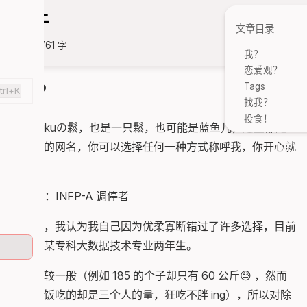
关于
文章目录
未分类
761 字
分享文章
我？
恋爱观？
Tags
我？
trl+K
找我？
投食！
这是Mikuの鬆，也是一只鬆，也可能是蓝鱼儿，这些都是
我曾经的网名，你可以选择任何一种方式称呼我，你开心就
好。
16人格：INFP-A 调停者
现实中，我认为我自己因为优柔寡断错过了许多选择，目前
是山东某专科大数据技术专业两年生。
身体比较一般（例如 185 的个子却只有 60 公斤😓 ，然而
我一顿饭吃的却是三个人的量，狂吃不胖 ing），所以对除