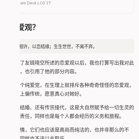
Steam Deck LCD 2T
恋爱观？
身心相许，以恋结缘；生生世世，不离不弃。
在看到了友链晓空所述的恋爱观以后，我也打算写出我对此
的想法，也引用了他的部分内容。
我是一个纯爱党，在生理上就排斥各种奇奇怪怪的恋爱观，
在恋爱上偏传统，愿意真心对她好。
恋爱、结婚、还有传宗接代，这是大自然赋予给一切生灵的
使命和责任，同样也是每个人都会经历的义务和旅程。
有些事情，它们也应该是高尚而纯洁的，也并非那么的不
堪，但同样也不该以此取乐。