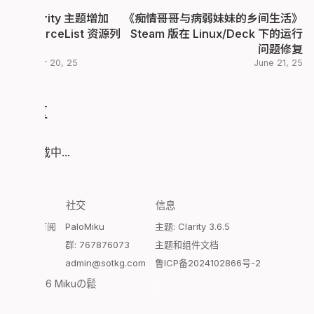
为 Clarity 主题增加
《痴情哥哥与病弱妹妹的乡间生活》
ResourceList 资源列
Steam 版在 Linux/Deck 下的运行
表组件
问题修复
October 20, 25
June 21, 25
评论区
评论加载中...
探索
社交
信息
Atom订阅
PaloMiku
主题: Clarity 3.6.5
开往
群: 767876073
主题和组件文档
admin@sotkg.com
鲁ICP备2024102866号-2
© 2026 Mikuの鬆