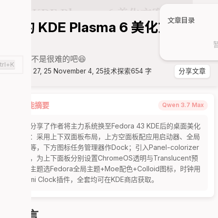
文章目录
我的 KDE Plasma 6 美化方案分
享
其实并不是很难的吧😆
trl+K
August 27, 25
November 4, 25
技术探索
654 字
分享文章
智能摘要
Qwen 3.7 Max
本文分享了作者将主力系统换至Fedora 43 KDE后的桌面美化
方案：采用上下双面板布局，上方空面板配应用启动器、全局
菜单等，下方图标任务管理器作Dock；引入Panel-colorizer
插件，为上下面板分别设置ChromeOS透明与Translucent预
设；主题选Fedora全局主题+Moe配色+Colloid图标，时钟用
Redmi Clock插件，全套均可在KDE商店获取。
前言