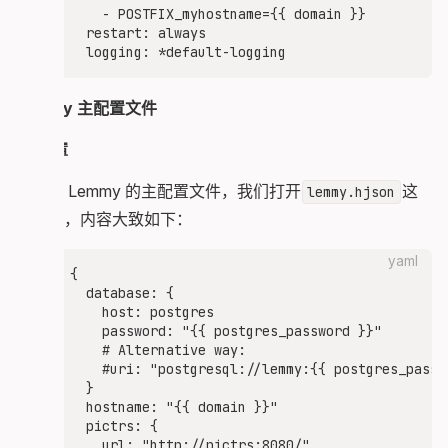
    volumes:

    - POSTFIX_myhostname={{ domain }}

      - ./volumes/lemmy-ui/extra_themes:/app/ext
  restart: always

    depends_on:

      - lemmy

    restart: always

    logging: *default-logging

Lemmy 主配置文件
  pictrs:

基础配置
    image: asonix/pictrs:0.5.19

    # this needs to match the pictrs url in lemm
然后是 Lemmy 的主配置文件，我们打开
这
lemmy.hjson
    hostname: pictrs

    # we can set options to pictrs like this, h
个文件，内容大致如下：
    # entrypoint: /sbin/tini -- /usr/local/bin/
    environment:

yaml
      - PICTRS_OPENTELEMETRY_URL=http://otel:413
{

      - PICTRS__SERVER__API_KEY={{ postgres_pass
  database: {

      - RUST_BACKTRACE=full

    host: postgres

      - PICTRS__MEDIA__VIDEO__VIDEO_CODEC=vp9

    password: "{{ postgres_password }}"

      - PICTRS__MEDIA__ANIMATION__MAX_WIDTH=256

    # Alternative way:

      - PICTRS__MEDIA__ANIMATION__MAX_HEIGHT=256
    #uri: "postgresql://lemmy:{{ postgres_passw
      - PICTRS__MEDIA__ANIMATION__MAX_FRAME_COUN
  }

    user: 991:991

  hostname: "{{ domain }}"

    volumes:

  pictrs: {

      - ./volumes/pictrs:/mnt:Z

    url: "http://pictrs:8080/"
