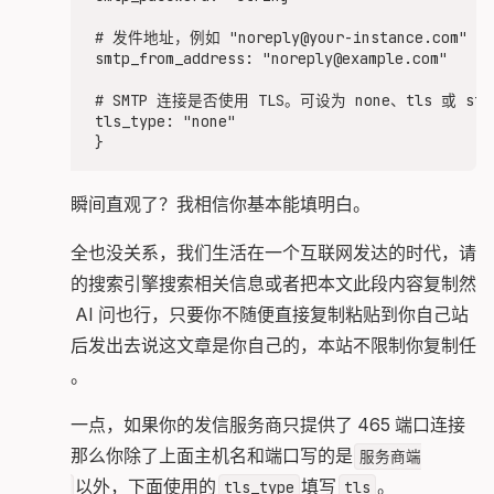
  # 发件地址，例如 "noreply@your-instance.com"

  smtp_from_address: "noreply@example.com"

  # SMTP 连接是否使用 TLS。可设为 none、tls 或 star
  tls_type: "none"

是不是瞬间直观了？我相信你基本能填明白。
认识不全也没关系，我们生活在一个互联网发达的时代，请
使用你的搜索引擎搜索相关信息或者把本文此段内容复制然
后去找 AI 问也行，只要你不随便直接复制粘贴到你自己站
点上然后发出去说这文章是你自己的，本站不限制你复制任
何内容。
我只说一点，如果你的发信服务商只提供了 465 端口连接
方式，那么你除了上面主机名和端口写的是
服务商端
以外，下面使用的
填写
。
口:465
tls_type
tls