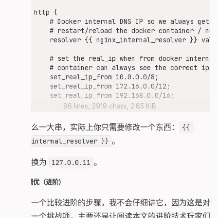
http {

    # Docker internal DNS IP so we always get t
    # restart/reload the docker container / ngi
    resolver {{ nginx_internal_resolver }} valid
    # set the real_ip when from docker internal
    # container can always see the correct ips i
    set_real_ip_from 10.0.0.0/8;

    set_real_ip_from 172.16.0.0/12;

    set_real_ip_from 192.168.0.0/16;

86 lines, 2919 chars, 2.85 KiB
    # We construct a string consistent of the "
    # and then apply soem ~simply regexp matche
看着这么一大串，实际上你只需要修改一个东西：
{{ 
    # HTTP upstream we should proxy the request 
。
nginx_internal_resolver }}
    #

    # Example strings:

    #

把它替换为
。
127.0.0.11
    #   "GET:application/activity+json"

    #   "GET:text/html"

数据库调优（进阶）
    #   "POST:application/activity+json"

    #

这里是一个比较进阶的步骤，我不会仔细讲它，因为这是对
    # You can see some basic match tests in thi
    # https://regex101.com/r/vwMJNc/1

新手的一个挑战项，主要还是让阅读本文的进阶技术玩家们