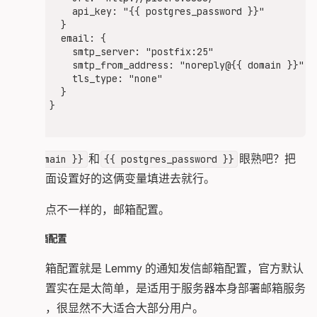
    restart: always

    api_key: "{{ postgres_password }}"

    logging: *default-logging

  }

  email: {

  postgres:

    smtp_server: "postfix:25"

    image: pgautoupgrade/pgautoupgrade:18-alpine
    smtp_from_address: "noreply@{{ domain }}"

    hostname: postgres

    tls_type: "none"

    environment:

  }

      - POSTGRES_USER=lemmy

}

      - POSTGRES_PASSWORD={{ postgres_password }
      - POSTGRES_DB=lemmy

    shm_size: 1g

    volumes:

和
眼熟吧？把
{{ domain }}
{{ postgres_password }}
      - ./volumes/postgres:/var/lib/postgresql/d
你在上面设置好的这俩变量填进去就行。
      - ./customPostgresql.conf:/etc/postgresql.
    restart: always

我们说点不一样的，邮箱配置。
    logging: *default-logging

  postfix:

发信邮箱配置
    image: mwader/postfix-relay

    environment:

所谓邮箱配置就是 Lemmy 的通知发信邮箱配置，官方默认
      - POSTFIX_myhostname={{ domain }}

给的配置实在是太简单，是适用于服务器本身部署邮箱服务
    restart: always

的方案，很显然不大适合大部分用户。