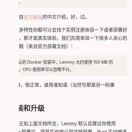
顶部。
这是来自
官方网站
的中文介绍，好，过。
总之很多特性你都可以去找个实例注册体验一下或者部署好
自己用，那才是真实体验，我们先简单说一下很多人关心的
性能问题（来自官方部署文档）：
在默认的 Docker 安装中，Lemmy 大约使用 150 MB 的
RAM。CPU 使用率可以忽略不计。
Rust 嘛，很正常，谁用谁知道（当然写那是另一码事
了）。
安装和升级
没错，正如上面文档所言，Lemmy 默认且建议你使用
Docker 部署它，我其实也很认同这样部署，Rust 手动编译