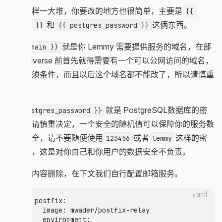
    depends_on:

别看这样一大堆，你要改的地方也很简单，主要是
{{ 
      - pictrs

和
这俩东西。
domain }}
{{ postgres_password }}
      - lemmy-ui

  lemmy:

就是你 Lemmy 需要提供服务的域名，在部
{{ domain }}
    image: dessalines/lemmy:0.19.13

署 Fediverse 前首先就得需要有一个可以公网访问的域名，
    hostname: lemmy

    restart: always

这是必须条件，而且以后这个域名都不能改了，所以请慎重
    logging: *default-logging

决定。
    environment:

      - RUST_LOG="warn"

就是 PostgreSQL数据库的密
    volumes:

{{ postgres_password }}
      - ./lemmy.hjson:/config/config.hjson:Z

码，也请慎重决定，一个安全的随机值可以保障你的服务数
    depends_on:

据库安全，请不要随便使用
或者
这样的密
123456
lemmy
      - postgres

      - pictrs

码摆烂，这是对你自己和你用户的数据安全不负责。
  lemmy-ui:

把以下内容删除，在下文我们自行配置邮箱服务。
    image: dessalines/lemmy-ui:0.19.13

    environment:

yaml
      - LEMMY_UI_LEMMY_INTERNAL_HOST=lemmy:8536

postfix:

      - LEMMY_UI_LEMMY_EXTERNAL_HOST={{ domain }
  image: mwader/postfix-relay

      - LEMMY_UI_HTTPS=true

  environment:
