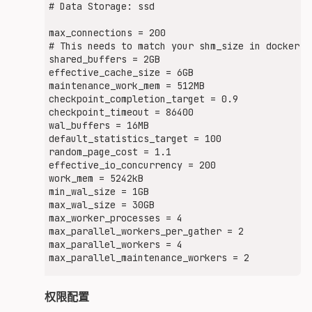
        listen 1236;

# Data Storage: ssd

        listen 8536;

max_connections = 200

        # change if needed, this is facing the p
# This needs to match your shm_size in docker-co
        server_name localhost;

shared_buffers = 2GB

        server_tokens off;

effective_cache_size = 6GB

maintenance_work_mem = 512MB

        # Upload limit, relevant for pictrs

checkpoint_completion_target = 0.9

        client_max_body_size 20M;

checkpoint_timeout = 86400

wal_buffers = 16MB

        # Send actual client IP upstream

default_statistics_target = 100

        include proxy_params;

random_page_cost = 1.1

effective_io_concurrency = 200

        # frontend general requests

work_mem = 5242kB

        location / {

min_wal_size = 1GB

            proxy_pass $proxpass;

max_wal_size = 30GB

            rewrite ^(.+)/+$ $1 permanent;

max_worker_processes = 4

        }

max_parallel_workers_per_gather = 2

max_parallel_workers = 4

        # security.txt

        location = /.well-known/security.txt {

            proxy_pass "http://$lemmy_ui";

        }

文件夹权限配置