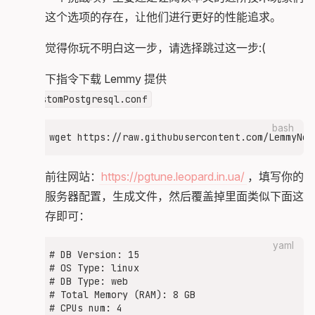
    #

了解有这个选项的存在，让他们进行更好的性能追求。
    # Learn more about nginx maps here http://n
    map "$request_method:$http_accept" $proxpass
如果你觉得你玩不明白这一步，请选择跳过这一步:(
        # If no explicit matches exists below, 
        default "http://lemmy-ui:1234";

使用如下指令下载 Lemmy 提供
        # GET/HEAD requests that accepts Activi
的
customPostgresql.conf
        #

        # These requests are used by Mastodon a
bash
        # discover site information and so on.

        "~^(?:GET|HEAD):.*?application\/(?:acti
        # All non-GET/HEAD requests should go to
接下来前往网站：
https://pgtune.leopard.in.ua/
，填写你的
        #

设备或服务器配置，生成文件，然后覆盖掉里面类似下面这
        # Rather than calling out POST, PUT, DE
        # we simply negate the GET|HEAD pattern
一段保存即可：
        "~^(?!(GET|HEAD)).*:" "http://lemmy:8536
    }

yaml
# DB Version: 15

    server {

# OS Type: linux

        set $lemmy_ui "lemmy-ui:1234";

# DB Type: web

        set $lemmy "lemmy:8536";

# Total Memory (RAM): 8 GB

        # this is the port inside docker, not t
# CPUs num: 4
