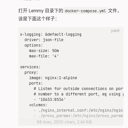
首先咱打开 Lemmy 目录下的
文件，
docker-compose.yml
大概应该是下面这个样子：
yaml
x-logging: &default-logging

  driver: json-file

  options:

    max-size: 50m

    max-file: '4'

services:

  proxy:

    image: nginx:1-alpine

    ports:

      # Listen for outside connections on port 
      # number to a different port, eg using po
      - '10633:8536'

    volumes:

      - ./nginx_internal.conf:/etc/nginx/nginx.c
      - ./proxy_params:/etc/nginx/proxy_params:r
    restart: always

88 lines, 2500 chars, 2.44 KiB
    logging: *default-logging
