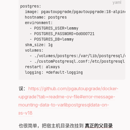
yaml
postgres:

  image: pgautoupgrade/pgautoupgrade:18-alpine

  hostname: postgres

  environment:

    - POSTGRES_USER=lemmy

    - POSTGRES_PASSWORD=0d000721

    - POSTGRES_DB=lemmy

  shm_size: 1g

  volumes:

    - ./volumes/postgres:/var/lib/postgresql/dat
    - ./customPostgresql.conf:/etc/postgresql.co
  restart: always

相关错误：
https://github.com/pgautoupgrade/docker-
pgautoupgrade?tab=readme-ov-file#error-message-
when-mounting-data-to-varlibpostgresqldata-on-
postgres-v18
想解决也很简单，把宿主机目录改挂到
真正的父目录