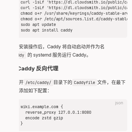
curl -1sLf 'https://dl.cloudsmith.io/public/cad
curl -1sLf 'https://dl.cloudsmith.io/public/cad
chmod o+r /usr/share/keyrings/caddy-stable-arch
chmod o+r /etc/apt/sources.list.d/caddy-stable.l
sudo apt update

执行此安装操作后，Caddy 将自动启动并作为名
为
的 systemd 服务运行 Caddy。
caddy
配置 Caddy 反向代理
我们打开
目录下的
文件，在最下
/etc/caddy/
Caddyfile
面首先添加如下配置：
json
wiki.example.com {

  reverse_proxy 127.0.0.1:8080

  encode zstd gzip
