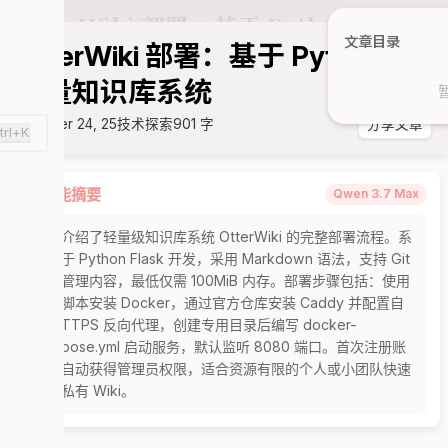
文章目录
OtterWiki 部署：基于 Python 的
轻量知识库系统
October 24, 25
技术探索
901 字
分享文章
trl+K
智能摘要
Qwen 3.7 Max
本文介绍了轻量级知识库系统 OtterWiki 的完整部署流程。系
统基于 Python Flask 开发，采用 Markdown 语法，支持 Git 
协议管理内容，最低仅需 100MiB 内存。部署步骤包括：使用
一键脚本安装 Docker，通过官方仓库安装 Caddy 并配置自
动 HTTPS 反向代理，创建专用目录后编写 docker-
compose.yml 启动服务，默认监听 8080 端口。首次注册账
户将自动获得管理员权限，适合资源有限的个人或小团队快速
搭建私有 Wiki。