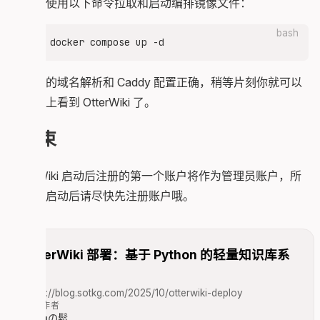
接下来使用以下命令拉取和启动编排镜像文件：
bash
如果你的域名解析和 Caddy 配置正确，稍等片刻你就可以
在域名上看到 OtterWiki 了。
结束
OtterWiki 启动后注册的第一个账户将作为管理员账户，所
以部署启动后请尽快先注册账户哦。
OtterWiki 部署：基于 Python 的轻量知识库系
统
https://blog.sotkg.com/2025/10/otterwiki-deploy
文章作者
Mikuの鬆