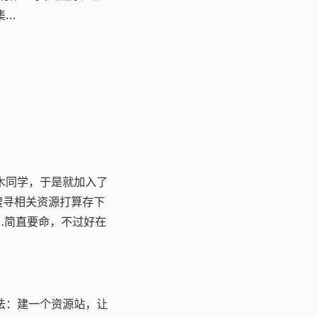
集…
高木同学，于是就加入了
搜寻相关资源打算存下
…简直要命，不过好在
法：建一个资源站，让