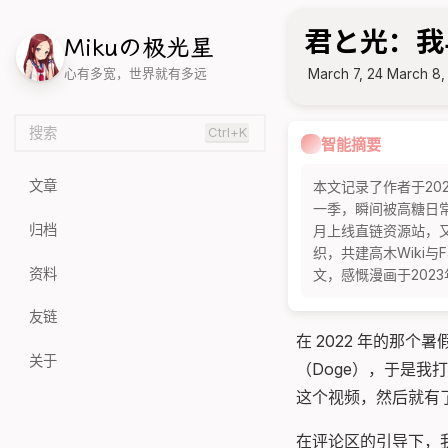
君と光：我
M
i
k
u
の
极
光
星
March 7, 24
March 8,
心有多宽，世界就有多远
搜索
Ctrl+K
智能摘要
文章
本文记录了作者于20
一季，瞬间被高糖日常
归档
月上线直链资源站，又
织，共建高木Wiki与F
资料
文，感慨漫画于202
友链
在 2022 年的那
关于
（Doge），于是我
这个视频，然后就有
在评论区的引导下，