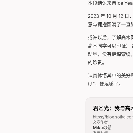
本段结语来自Ice Y
2023 年 10 
意与拥抱圆满了一直
或许以后，了解高木
高木同学可以印证） 
动地，没有缠绵萦绕
的珍贵。
认真体悟其中的美好
け”，便足够了。
君と光：我与高
https://blog.sotkg.c
文章作者
Mikuの鬆
发布时间