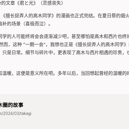
ear的文章《君と光》（灵感丧失）
月 12 日，《擅长捉弄人的高木同学》的漫画也正式完结。在夏日祭的
脑补的场景（喜极而泣）。
同学的人可能终将会会逐渐减少吧，甚至哪怕是高木和西片也终
然而，这种 “一期一会”，我想也正是《擅长捉弄人的高木同学
，只是日常。细节与碎片中，更表现了高木与西片相遇的珍贵，
和温暖，这便是意义所在吧。多年以后，当回想起曾经的温暖的时
木圈的故事
om/2024/03/takagi