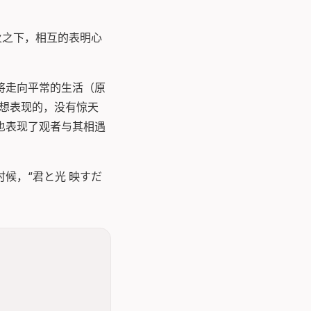
烟火之下，相互的表明心
将走向平常的生活（原
》想表现的，没有惊天
也表现了观者与其相遇
候，“君と光 映すだ