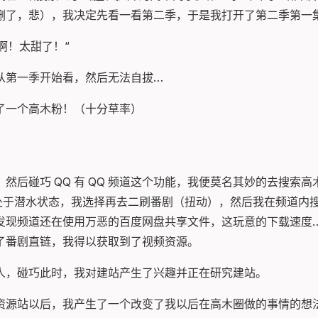
删了，悲），我决定先看一看第二季，于是我打开了第二季第一
甜啊！太甜了！“
从第一季开始看，然后无法自拔…
了一个高木粉！（十分草率）
然后碰巧 QQ 有 QQ 频道这个功能，我便莫名其妙的去搜索
我处于潜水状态，我选择再去二刷番剧（扭动），然后我在频道内
发现频道还在使用万恶的百度网盘共享文件，这玩意的下载速度
了番剧直链，我得以获取到了视频资源。
人，碰巧此时，我对建站产生了兴趣并正在研究建站。
资源站以后，我产生了一个改变了我以后在高木圈做的事情的想