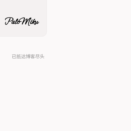
PaloMiku
已抵达博客尽头