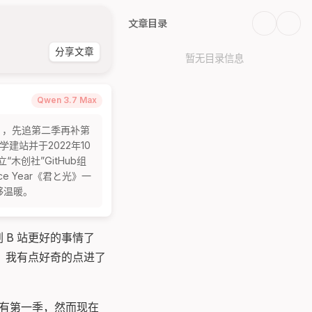
文章目录
分享文章
暂无目录信息
Qwen 3.7 Max
》，先追第二季再补第
站并于2022年10
创社”GitHub组
ce Year《君と光》一
够温暖。
 B 站更好的事情了
“，我有点好奇的点进了
有第一季，然而现在