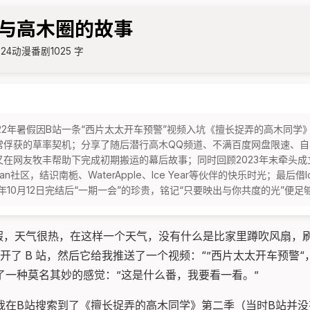
与高木圈的故事
 24
动漫番剧
1025 字
22年暑假因B站一条“西片太太开车预警”视频入坑《擅长捉弄的高木同学
俘获的草率契机；分享了随后潜行高木QQ频道、不满百度网盘限速、自学建
在网友牧丰帮助下完成初期搬运的幕后故事；同时回顾2023年末牵头成立“木
an社区，结识南栀、WaterApple、Ice Year等伙伴的快乐时光；最后借I
3年10月12日完结后“一期一会”的珍贵，铭记“只要映出与你共度的光”便足
个暑假，天气很热，在这样一个天气，没有什么是比家里蹲吹风扇，刷
打开了 B 站，然后它给我推送了一个视频：“”西片太太开车预警
了一种莫名其妙的感觉：”这是什么番，我要看一看。”
我在B站搜索到了《擅长捉弄的高木同学》第二季（当时B站并没