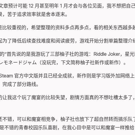
d 的文章预计可能 12 月甚至明年 1 月才会与各位见面，我不想把
录，苦于追求效率就是舍本逐末。
个人还是比较重视的，希望整理的资料多点再多点，看的相关东西越多
起为了降低后续查找难度和阅读疲劳，游戏开始分割单篇整理介
的”首先说的是我游玩了三部柚子社的游戏：Riddle Joker，
・レモネードジャム（没玩完，下文简称柚子社新作或新作）。
team 官方中文版并且已经全成就，新作则是学习版外加网络上的 Gemi
）完成了部分路线。
的让我这个玩了魔宴的比较失望，剧情方面真的不想吐槽太多了
还不错，可以和魔宴相竞争，柚子社也放下了超自然转而搞乐队了（
是不错的青春校园乐队喜剧，在我心目中是可以和魔宴一样推给 G