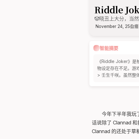
Riddle
🤡晓丑上大分，当
November 24, 25
旮瘩
智能摘要
《Riddle Jok
物设定存在不足。游戏采
> 壬生千咲。虽然
今年下半年我玩了
话说除了 Clann
Clannad 的还