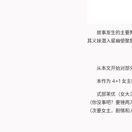
故事发生的主要
其义妹潜入星幽使聚
从本文开始对部分作
本作为 4+1 
式部茉优（女大
（你没事吧？要锉两
（次要女主，剧情和