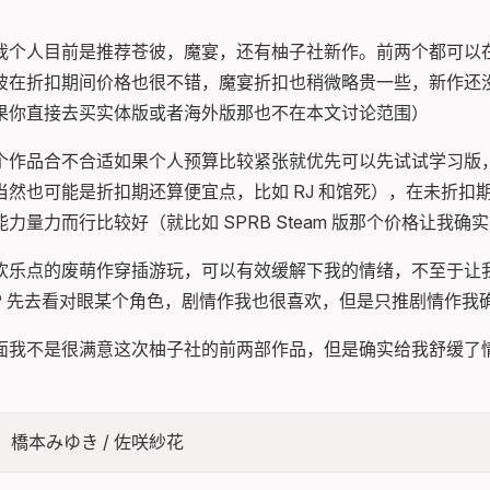
个人目前是推荐苍彼，魔宴，还有柚子社新作。前两个都可以在 Ste
彼在折扣期间价格也很不错，魔宴折扣也稍微略贵一些，新作还
果你直接去买实体版或者海外版那也不在本文讨论范围）
个作品合不合适如果个人预算比较紧张就优先可以先试试学习版
当然也可能是折扣期还算便宜点，比如 RJ 和馆死），在未折扣
力量力而行比较好（就比如 SPRB Steam 版那个价格让我确
欢乐点的废萌作穿插游玩，可以有效缓解下我的情绪，不至于让
XP 先去看对眼某个角色，剧情作我也很喜欢，但是只推剧情作我
面我不是很满意这次柚子社的前两部作品，但是确实给我舒缓了
ility，橋本みゆき / 佐咲紗花