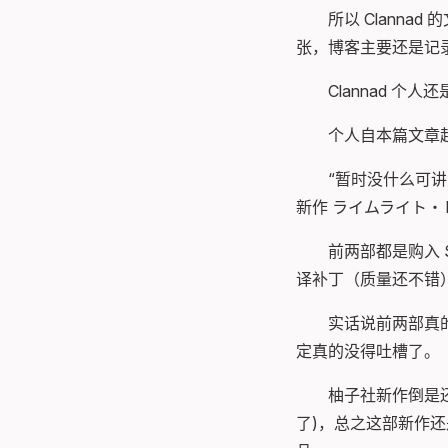
所以 Clanna
张，博客主要还是记
Clannad 
个人自本篇文章
“暂时没什么可讲
新作 ライムライト
前两部都是购入 S
译补丁（质量还不错
实话说前两部真
定真的没得吐槽了。
柚子社新作倒是
了)，总之这部新作还