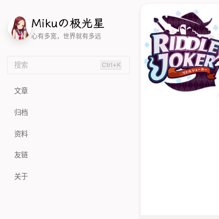
M
i
k
u
の
极
光
星
心有多宽，世界就有多远
搜索
Ctrl+K
文章
归档
资料
友链
关于