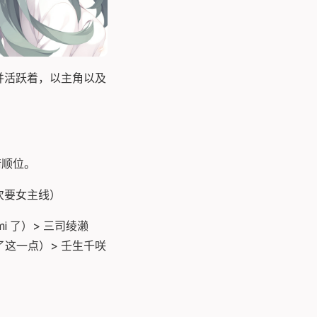
并活跃着，以主角以及
情顺位。
入次要女主线）
i 了）> 三司绫濑
这一点）> 壬生千咲