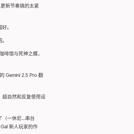
自己更新节奏搞的太紧
越好。
绍。
星光咖啡馆与死神之蝶，
ni 2.5 Pro 翻
，超自然和反复使用设
一休尼...串台
al 新人玩家的作