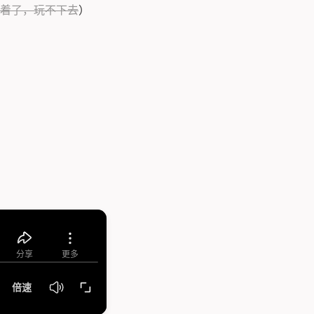
着了，玩不下去
）