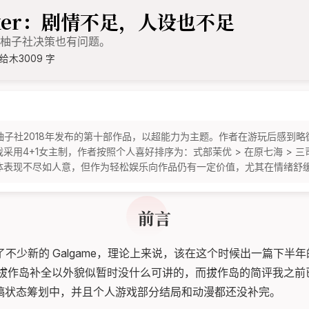
 Joker：剧情不足，人设也不足
然柚子社决策也有问题。
给木
3009 字
er》是柚子社2018年发布的第十部作品，以超能力为主题。作者在游玩后感
用4+1女主制，作者按照个人喜好排序为：式部茉优 > 在原七海 > 三司
整体表现不尽如人意，但作为轻松娱乐向作品仍有一定价值，尤其在情绪舒
前言
不少新的 Galgame，理论上来说，该在这个时候出一篇下半年的
ad 和拔作岛补全以外貌似暂时没什么可讲的，而拔作岛的简评我之
处于草稿状态筹划中，并且个人游戏部分结局和动漫都还没补完。